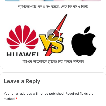
প
ড
অ্যাপলের এয়ারপডস ৪ লঞ্চ হয়েছে, জেনে নিন দাম ও ফিচার
স
৪
হু
ল
য়া
ঞ্চ
ও
হ
য়ে
য়ে
আ
ছে
ই
,
ফো
জে
ন
নে
কে
নি
চ্যা
হুয়াওয়ে আইফোনকে চ্যালেঞ্জ দিয়ে আনছে স্মার্টফোন
ন
লে
দা
ঞ্জ
ম
দি
Leave a Reply
ও
য়ে
ফি
আ
চা
ন
Your email address will not be published.
Required fields are
র
ছে
marked
*
স্মা
র্ট