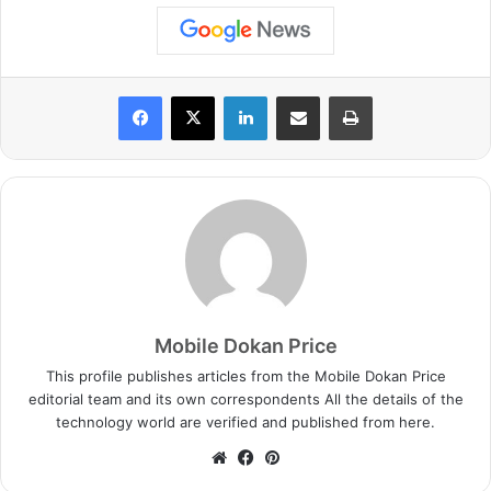
LinkedIn
Share via Email
Print
Mobile Dokan Price
This profile publishes articles from the Mobile Dokan Price
editorial team and its own correspondents All the details of the
technology world are verified and published from here.
We
Fa
Pin
bsi
ce
ter