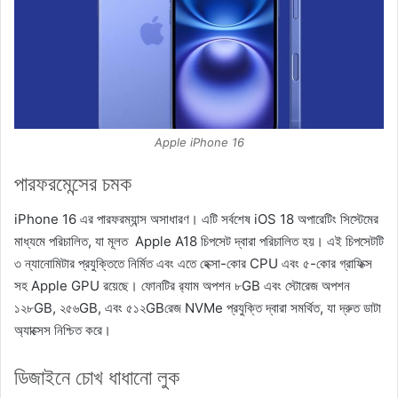
Apple iPhone 16
পারফরমেন্সের চমক
iPhone 16 এর পারফরম্যান্স অসাধারণ। এটি সর্বশেষ iOS 18 অপারেটিং সিস্টেমের
মাধ্যমে পরিচালিত, যা মূলত Apple A18 চিপসেট দ্বারা পরিচালিত হয়। এই চিপসেটটি
৩ ন্যানোমিটার প্রযুক্তিতে নির্মিত এবং এতে হেক্সা-কোর CPU এবং ৫-কোর গ্রাফিক্স
সহ Apple GPU রয়েছে। ফোনটির র‍্যাম অপশন ৮GB এবং স্টোরেজ অপশন
১২৮GB, ২৫৬GB, এবং ৫১২GBরেজ NVMe প্রযুক্তি দ্বারা সমর্থিত, যা দ্রুত ডাটা
অ্যাক্সেস নিশ্চিত করে।
ডিজাইনে চোখ ধাধানো লুক