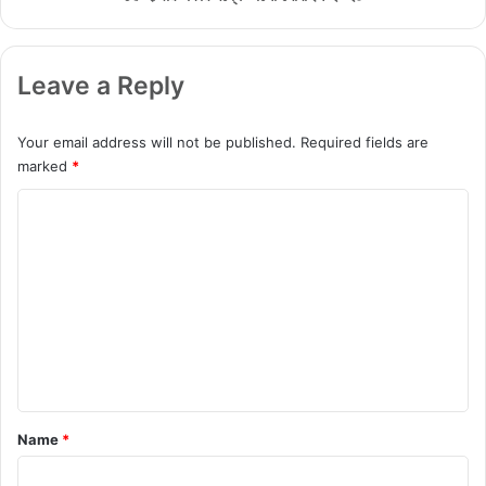
r
ভা
o
লো
n
মো
Leave a Reply
e
বা
c
ই
a
ল
Your email address will not be published.
Required fields are
m
২
marked
*
e
০
r
২
C
a
৪
o
2
0
m
2
m
4
e
n
t
*
Name
*