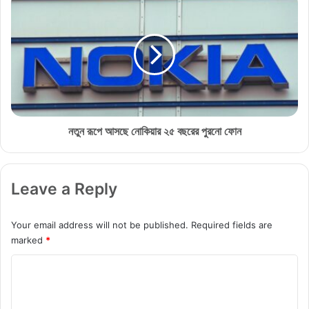
লো
তু
রা
ন
খা
রূ
যা
পে
য়
আ
স
ছে
নো
কি
নতুন রূপে আসছে নোকিয়ার ২৫ বছরের পুরনো ফোন
য়া
র
২
Leave a Reply
৫
ব
ছ
Your email address will not be published.
Required fields are
রে
marked
*
র
পু
C
র
o
নো
ফো
m