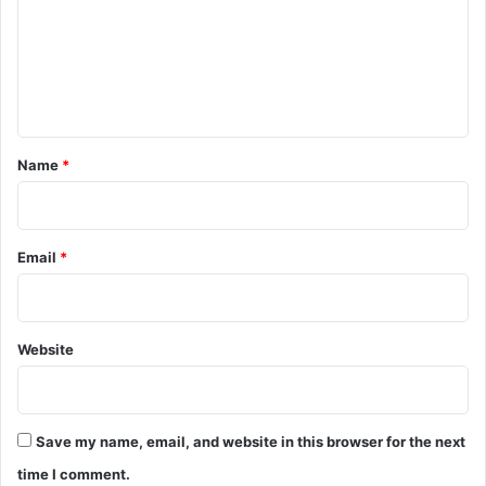
ন
m
e
n
t
*
Name
*
Email
*
Website
Save my name, email, and website in this browser for the next
time I comment.