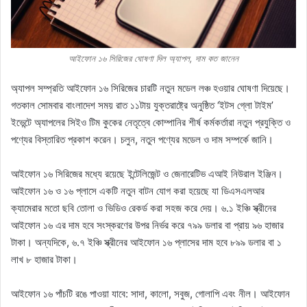
আইফোন ১৬ সিরিজের ঘোষণা দিল অ্যাপল, দাম কত জানেন
অ্যাপল সম্প্রতি আইফোন ১৬ সিরিজের চারটি নতুন মডেল লঞ্চ হওয়ার ঘোষণা দিয়েছে।
গতকাল সোমবার বাংলাদেশ সময় রাত ১১টায় যুক্তরাষ্ট্রে অনুষ্ঠিত ‘ইটস গ্লো টাইম’
ইভেন্টে অ্যাপলের সিইও টিম কুকের নেতৃত্বে কোম্পানির শীর্ষ কর্মকর্তারা নতুন প্রযুক্তি ও
পণ্যের বিস্তারিত প্রকাশ করেন। চলুন, নতুন পণ্যের মডেল ও দাম সম্পর্কে জানি।
আইফোন ১৬ সিরিজের মধ্যে রয়েছে ইন্টেলিজেন্ট ও জেনারেটিভ এআই নিউরাল ইঞ্জিন।
আইফোন ১৬ ও ১৬ প্লাসে একটি নতুন বাটন যোগ করা হয়েছে যা ডিএসএলআর
ক্যামেরার মতো ছবি তোলা ও ভিডিও রেকর্ড করা সহজ করে দেয়। ৬.১ ইঞ্চি স্ক্রীনের
আইফোন ১৬ এর দাম হবে সংস্করণের উপর নির্ভর করে ৭৯৯ ডলার বা প্রায় ৯৬ হাজার
টাকা। অন্যদিকে, ৬.৭ ইঞ্চি স্ক্রীনের আইফোন ১৬ প্লাসের দাম হবে ৮৯৯ ডলার বা ১
লাখ ৮ হাজার টাকা।
আইফোন ১৬ পাঁচটি রঙে পাওয়া যাবে: সাদা, কালো, সবুজ, গোলাপি এবং নীল। আইফোন