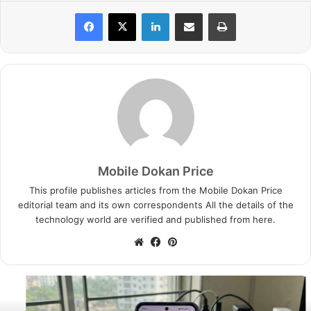
LinkedIn
Share via Email
Print
Mobile Dokan Price
This profile publishes articles from the Mobile Dokan Price
editorial team and its own correspondents All the details of the
technology world are verified and published from here.
We
Fa
Pin
bsi
ce
ter
te
bo
est
ok