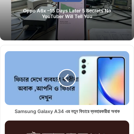
Oppo A6x –15 Days Later 5 Secrets No
YouTuber Will Tell You
S
a
m
s
u
n
g
G
a
l
Samsung Galaxy A34 এর নতুন ফিচারে ব্যবহারকারীরা অবাক
a
x
রা
y
ই