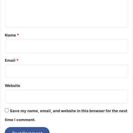
দা
e
ম
n
)
t
*
Name
*
Email
*
Website
Save my name, email, and website in this browser for the next
time I comment.