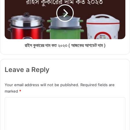
A
স
3
কু
4
কা
এ
রে
র
র
ন
দা
তু
ম
ন
ক
রাইস কুকারের দাম কত ২০২৩ ( আজকের আপডেট দাম )
ফি
ত
চা
২
রে
০
Leave a Reply
ব্য
২
ব
৩
হা
(
Your email address will not be published.
Required fields are
র
আ
marked
*
কা
জ
রী
কে
C
রা
র
o
অ
আ
বা
প
m
ক
ডে
m
ট