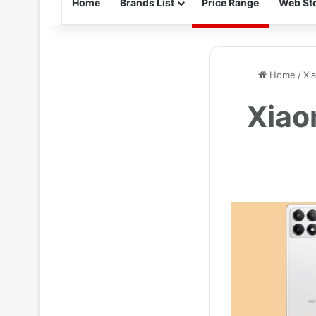
Home
Brands List
Price Range
Web Sto
Home
/
Xia
Xiaom