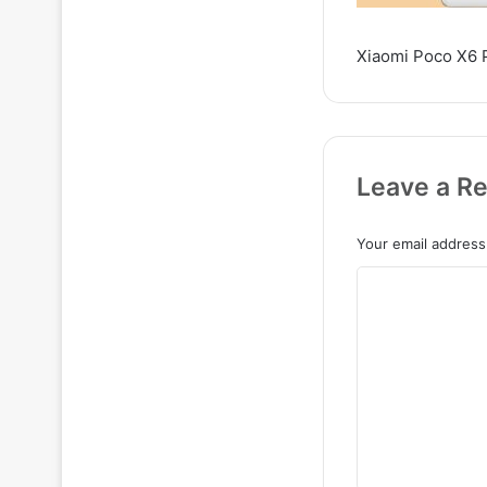
Xiaomi Poco X6 Pro 
Leave a Re
Your email address 
C
o
m
m
e
n
t