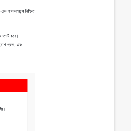
পারফরম্যান্স নিশ্চিত
 সাপোর্ট করে।
্যাশ প্রুফ, এবং
োধী।