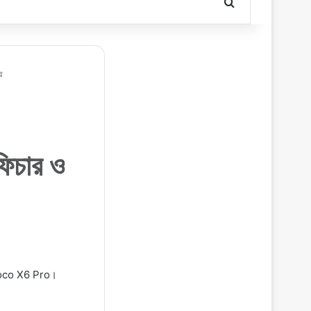
Search for
়
চার ও
mi Poco X6 Pro।