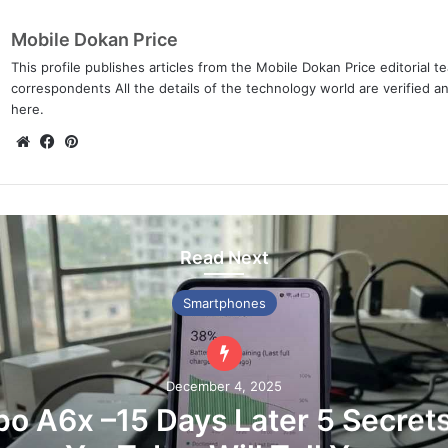
Mobile Dokan Price
This profile publishes articles from the Mobile Dokan Price editorial 
correspondents All the details of the technology world are verified a
here.
We
Fa
Pin
bsi
ce
ter
te
bo
est
ok
Read Next
Smartphones
December 4, 2025
o A6x –15 Days Later 5 Secret