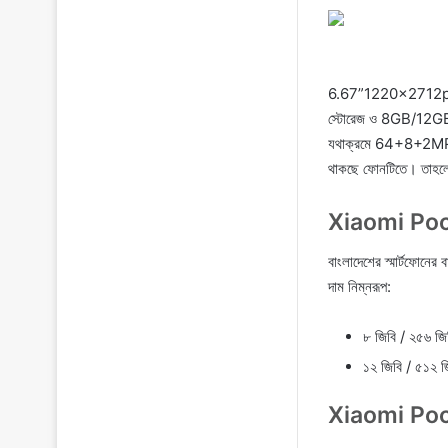
6.67”1220x2712p আক
স্টোরেজ ও 8GB/12GB র‍্
যথাক্রমে 64+8+2MP ও
থাকছে ফোনটিতে। তাহলে
Xiaomi Poc
বাংলাদেশের স্মার্টফোনে
দাম নিম্নরূপ:
৮ জিবি / ২৫৬ জিব
১২ জিবি / ৫১২ জ
Xiaomi Poco