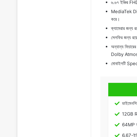
৬.৬৭ ইঞ্চির FH
MediaTek Dime
করে।
ক্যামেরার জন্য র
সেলফির জন্য রয়
অন্যান্য ফিচারের
Dolby Atmos স
মোবাইলটি Spec
ডাইমেনসি
12GB R
64MP সহ 
6.67-ইঞ