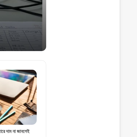
Own Money)
 দাম না জানলেই