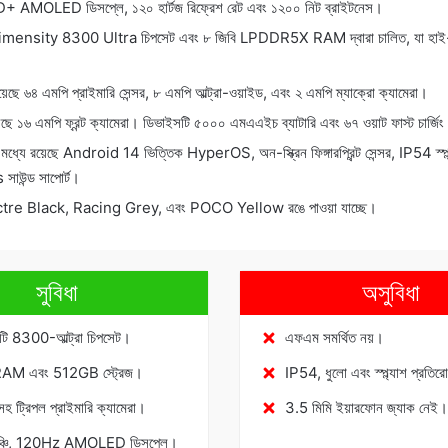
D+ AMOLED ডিসপ্লে, ১২০ হার্টজ রিফ্রেশ রেট এবং ১২০০ নিট ব্রাইটনেস।
nsity 8300 Ultra চিপসেট এবং ৮ জিবি LPDDR5X RAM দ্বারা চালিত, যা হাই-এন্ড 
য়েছে ৬৪ এমপি প্রাইমারি সেন্সর, ৮ এমপি আল্ট্রা-ওয়াইড, এবং ২ এমপি ম্যাক্রো ক্যামেরা।
েছে ১৬ এমপি ফ্রন্ট ক্যামেরা। ডিভাইসটি ৫০০০ এমএএইচ ব্যাটারি এবং ৬৭ ওয়াট ফাস্ট চার্জিং
 মধ্যে রয়েছে Android 14 ভিত্তিক HyperOS, অন-স্ক্রিন ফিঙ্গারপ্রিন্ট সেন্সর, IP54 স্প্ল
াউন্ড সাপোর্ট।
tre Black, Racing Grey, এবং POCO Yellow রঙে পাওয়া যাচ্ছে।
সুবিধা
অসুবিধা
টি 8300-আল্ট্রা চিপসেট।
এফএম সমর্থিত নয়।
AM এবং 512GB স্ট্রেজ।
IP54, ধুলো এবং স্প্ল্যাশ প্রতির
ট্রিপল প্রাইমারি ক্যামেরা।
3.5 মিমি ইয়ারফোন জ্যাক নেই।
্চি, 120Hz AMOLED ডিসপ্লে।