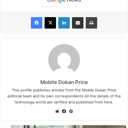
LinkedIn
Share via Email
Print
Mobile Dokan Price
This profile publishes articles from the Mobile Dokan Price
editorial team and its own correspondents All the details of the
technology world are verified and published from here.
We
Fa
Pin
bsi
ce
ter
te
bo
est