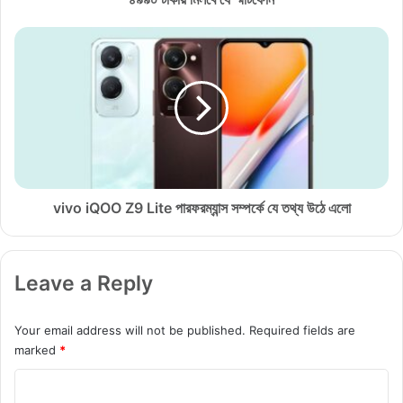
যে
স্মা
v
র্ট
i
ফো
v
ন
o
i
Q
O
O
Z
9
vivo iQOO Z9 Lite পারফরম্যান্স সম্পর্কে যে তথ্য উঠে এলো
L
i
t
Leave a Reply
e
পা
র
Your email address will not be published.
Required fields are
ফ
marked
*
র
ম্যা
C
ন্স