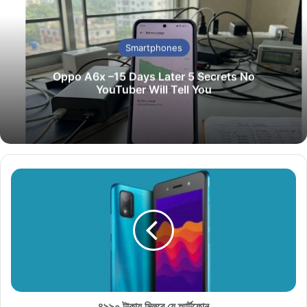
ok
Smartphones
Oppo A6x –15 Days Later 5 Secrets No
YouTuber Will Tell You
৪
৯
৯
০
টা
কা
য়
মি
ল
বে
৪৯৯০ টাকায় মিলবে যে স্মার্টফোন