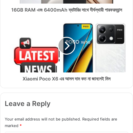
বং
6
16GB RAM এবং 6400mAh ব্যাটারির সাথে দীর্ঘস্থায়ী পারফরম্যান্স
4
0
X
0
i
m
a
A
o
h
m
ব্যা
i
টা
P
রি
o
র
c
সা
o
Xiaomi Poco X6 এর আসল দাম কত না জানলেই মিস
থে
X
দী
6
র্ঘ
এ
Leave a Reply
স্থা
র
য়ী
আ
পা
স
Your email address will not be published.
Required fields are
র
ল
marked
*
ফ
দা