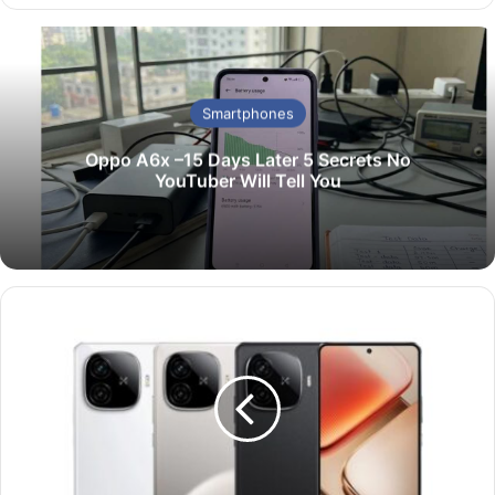
te
bo
est
ok
Smartphones
Oppo A6x –15 Days Later 5 Secrets No
YouTuber Will Tell You
1
6
G
B
R
A
M
এ