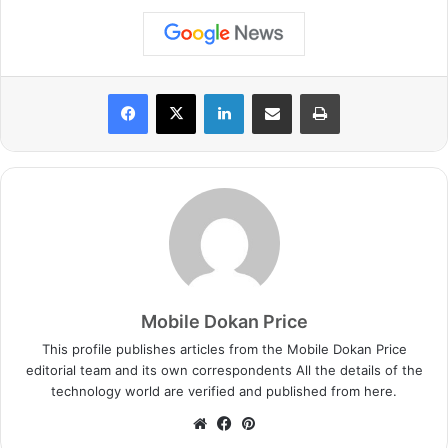
LinkedIn
Share via Email
Print
Mobile Dokan Price
This profile publishes articles from the Mobile Dokan Price
editorial team and its own correspondents All the details of the
technology world are verified and published from here.
We
Fa
Pin
bsi
ce
ter