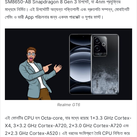
SM8650-AB Snapdragon 8 Gen 3 চিপসেট, যা 4nm প্রযুক্তির
মাধ্যমে নির্মিত। এই চিপসেটটি অত্যন্ত শক্তিশালী এবং দ্রুতগতি সম্পন্ন, মোবাইলটি
গেমিং ও ভারী App পরিচলনার জন্য একদম পারফেক্ট ও সুপার ফাস্ট।
Realme GT6
এই ফোনটির CPU হল Octa-core, যার মধ্যে রয়েছে 1×3.3 GHz Cortex-
X4, 3×3.2 GHz Cortex-A720, 2×3.0 GHz Cortex-A720 এবং
2×2.3 GHz Cortex-A520। এই ধরনের সংমিশ্রণে তৈরি CPU নিশ্চিত করে