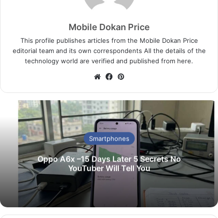
Mobile Dokan Price
This profile publishes articles from the Mobile Dokan Price
editorial team and its own correspondents All the details of the
technology world are verified and published from here.
We
Fa
Pin
bsi
ce
ter
te
bo
est
ok
Smartphones
Oppo A6x –15 Days Later 5 Secrets No
YouTuber Will Tell You