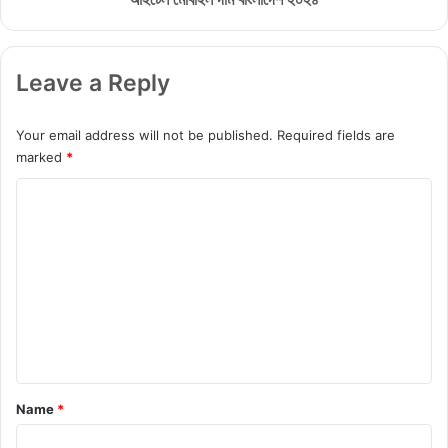
G
বাং
a
লা
l
দে
Leave a Reply
a
শ
x
২
y
০
Your email address will not be published.
Required fields are
M
২
marked
*
1
৪
5
C
o
m
m
e
n
t
*
Name
*