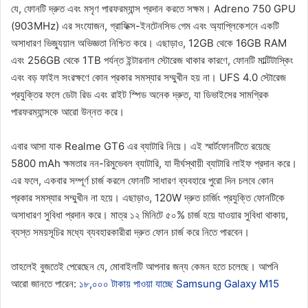
যে, ফোনটি দ্রুত এবং মসৃণ পারফরম্যান্স প্রদান করতে সক্ষম। Adreno 750 GPU
(903MHz) এর সংযোজন, গ্রাফিক্স-ইনটেনসিভ গেম এবং অ্যাপ্লিকেশনে একটি
অসাধারণ ভিজ্যুয়াল অভিজ্ঞতা নিশ্চিত করে। এছাড়াও, 12GB থেকে 16GB RAM
এবং 256GB থেকে 1TB পর্যন্ত ইন্টারনাল স্টোরেজ থাকার কারণে, ফোনটি মাল্টিটাস্কিং
এবং বড় ফাইল সংরক্ষণে কোন প্রকার সমস্যার সম্মুখীন হয় না। UFS 4.0 স্টোরেজ
প্রযুক্তির ফলে ডেটা রিড এবং রাইট স্পিড অনেক দ্রুত, যা ডিভাইসের সামগ্রিক
পারফরম্যান্সকে আরো উন্নত করে।
এবার আসা যাক Realme GT6 এর ব্যাটারি নিয়ে। এই স্মার্টফোনটিতে রয়েছে
5800 mAh ক্ষমতার নন-রিমুভেবল ব্যাটারি, যা দীর্ঘস্থায়ী ব্যাটারি লাইফ প্রদান করে।
এর ফলে, একবার সম্পূর্ণ চার্জ করলে ফোনটি সাধারণ ব্যবহারে পুরো দিন চলবে কোন
প্রকার সমস্যার সম্মুখীন না হয়ে। এছাড়াও, 120W দ্রুত চার্জিং প্রযুক্তি ফোনটিকে
অসাধারণ সুবিধা প্রদান করে। মাত্র ১২ মিনিটে ৫০% চার্জ হয়ে যাওয়ার সুবিধা থাকায়,
ব্যস্ত সময়সূচির মধ্যে ব্যবহারকারীরা দ্রুত ফোন চার্জ করে নিতে পারবেন।
তাহলেই বুজতেই পেরেছেন যে, মোবাইলটি আপনার জন্য কেমন হতে চলেছে। আপনি
আরো জানতে পারেন:
১৮,০০০ টাকায় পাওয়া যাচ্ছে Samsung Galaxy M15