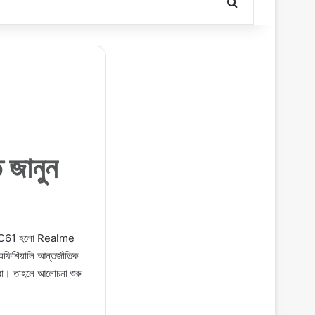
Search for
জানুন
lme C61 হলো Realme
অফিশিয়ালি আন্তর্জাতিক
বো। তাহলে আলোচনা শুরু