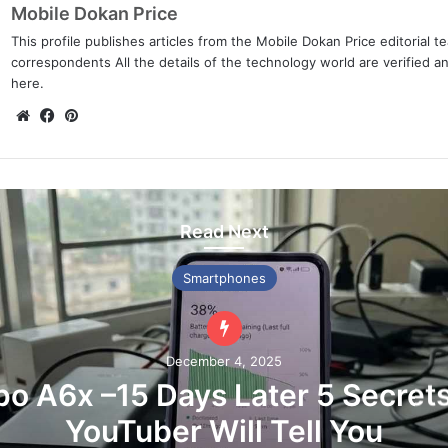
Mobile Dokan Price
This profile publishes articles from the Mobile Dokan Price editorial 
correspondents All the details of the technology world are verified a
here.
We
Fa
Pin
bsi
ce
ter
te
bo
est
ok
Read Next
Smartphones
December 4, 2025
o A6x –15 Days Later 5 Secret
YouTuber Will Tell You