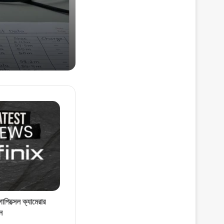
Own Money)
পিক্সেল ক্যামেরার
ন