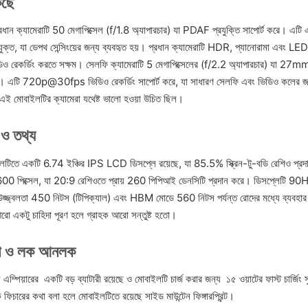
কছে
ক্যামেরাটি 50 মেগাপিক্সেল (f/1.8 অ্যাপারচার) যা PDAF প্রযুক্তি সাপোর্ট করে। এটি 
থে যুক্ত, যা ডেপথ সেন্সিংয়ের জন্য ব্যবহৃত হয়। প্রধান ক্যামেরাটি HDR, প্যানোরামা এবং LED 
কর্ডিং করতে সক্ষম। সেলফি ক্যামেরাটি 5 মেগাপিক্সেলের (f/2.2 অ্যাপারচার) যা 27m
। এটি 720p@30fps ভিডিও রেকর্ডিং সাপোর্ট করে, যা সাধারণ সেলফি এবং ভিডিও কলের জ
 এই মোবাইলটির ক্যামেরা যথেষ্ট ভালো হওয়া উচিত ছিল।
 ও তথ্য
ে একটি 6.74 ইঞ্চির IPS LCD ডিসপ্লে রয়েছে, যা 85.5% স্ক্রিন-টু-বডি রেশিও প্রদা
পিক্সেল, যা 20:9 রেশিওতে প্রায় 260 পিপিআই ডেনসিটি প্রদান করে। ডিসপ্লেটি 90Hz 
চ উজ্জ্বলতা 450 নিটস (টিপিক্যাল) এবং HBM মোডে 560 নিটস পর্যন্ত রোদের মধ্যে ব্যবহা
 আরো একটু চাহিদা পূরণ হলে গ্রাহক আরো সন্তুষ্ট হতো।
কআপ ও লক আনলক
্পিয়ারের একটি বড় ব্যাটারী রয়েছে ও মোবাইলটি চার্জ করার জন্য ১৫ ওয়াটের ফাস্ট চার্জিং 
ারের কথা বলা হলে মোবাইলটিতে রয়েছে সাইড মাউন্টেন ফিঙ্গারপ্রিন্ট।