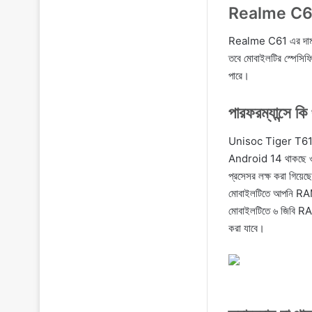
Realme C61 এ
Realme C61 এর দাম বাং
তবে মোবাইলটির স্পেসিফ
পারে।
পারফরম্যান্সে ক
Unisoc Tiger T612 এর 
Android 14 থাকছে ও R
প্রসেসর লক্ষ করা গিয়েছ
মোবাইলটিতে আপনি RAM হি
মোবাইলটিতে ৬ জিবি RAM
করা যাবে।