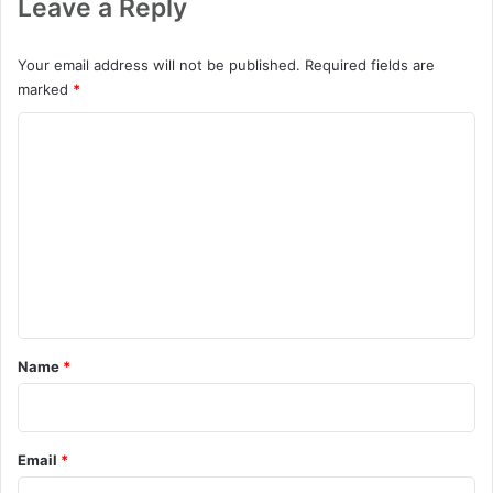
Leave a Reply
a
l
m
Your email address will not be published.
Required fields are
e
marked
*
G
T
C
6
o
m
m
e
n
t
*
Name
*
Email
*