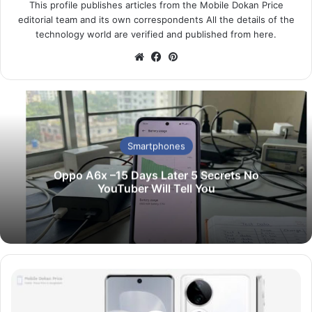
This profile publishes articles from the Mobile Dokan Price
editorial team and its own correspondents All the details of the
technology world are verified and published from here.
We
Fa
Pin
bsi
ce
ter
te
bo
est
ok
Smartphones
Oppo A6x –15 Days Later 5 Secrets No
YouTuber Will Tell You
শী
ঘ্র
ই