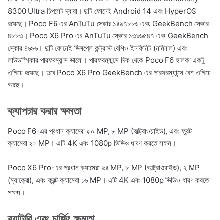
8300 Ultra চিপসেট দ্বারা। দুটি ফোনেই Android 14 এবং HyperOS
রয়েছে। Poco F6 এর AnTuTu স্কোর ১৪৯৭৮৮৬ এবং GeekBench স্কোর
৪৮৮৩। Poco X6 Pro এর AnTuTu স্কোর ১৩৯৬৫৪৭ এবং GeekBench
স্কোর ৪৬৯৬। দুটি ফোনেই ডিসপ্লে কন্ট্রাস্ট রেশিও ইনফিনিট (নমিনাল) এবং
লাউডস্পিকার পারফরম্যান্স ভালো। পারফরম্যান্সে দিক থেকে Poco F6 হালকা একটু
এগিয়ে হয়েছে। তবে Poco X6 Pro GeekBench এর পারফরম্যান্সে বেশ এগিয়ে
আছে।
ক্যাপচার করার ক্ষমতা
Poco F6-এর প্রধান ক্যামেরা ৫০ MP, ৮ MP (আল্ট্রাওয়াইড), এবং ফ্রন্ট
ক্যামেরা ২০ MP। এটি 4K এবং 1080p ভিডিও ধারণ করতে সক্ষম।
Poco X6 Pro-এর প্রধান ক্যামেরা ৬৪ MP, ৮ MP (আল্ট্রাওয়াইড), ২ MP
(ম্যাক্রো), এবং ফ্রন্ট ক্যামেরা ১৬ MP। এটি 4K এবং 1080p ভিডিও ধারণ করতে
সক্ষম।
ব্যাটারি এবং চার্জিং ক্ষমতা