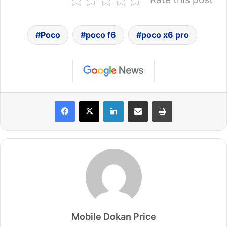
Poco
poco f6
poco x6 pro
LinkedIn
Share via Email
Print
Mobile Dokan Price