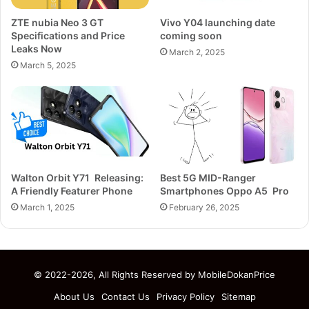
ZTE nubia Neo 3 GT
Vivo Y04 launching date
Specifications and Price
coming soon
Leaks Now
March 2, 2025
March 5, 2025
Walton Orbit Y71 Releasing:
Best 5G MID-Ranger
A Friendly Featurer Phone
Smartphones Oppo A5 Pro
March 1, 2025
February 26, 2025
© 2022-2026, All Rights Reserved by
MobileDokanPrice
About Us
Contact Us
Privacy Policy
Sitemap