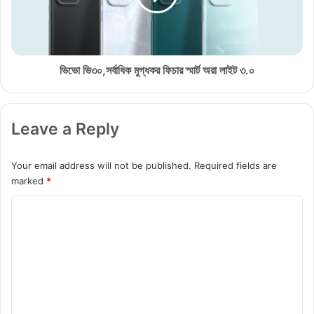
ন
,
তু
স
ন
র্বা
ফো
ধি
নে
ক
ভিভো ভি৩০,সর্বাধিক মুগ্ধকর ফিচার স্মার্ট অরা লাইট ৩.০
,
মু
ফাঁ
গ্ধ
স
ক
Leave a Reply
হ
র
ও
ফি
য়া
চা
Your email address will not be published.
Required fields are
ত
র
marked
*
থ্য
স্মা
দে
র্ট
C
খু
অ
o
ন
রা
লা
m
ই
m
ট
৩
e
.
n