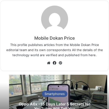
Mobile Dokan Price
This profile publishes articles from the Mobile Dokan Price
editorial team and its own correspondents All the details of the
technology world are verified and published from here.
We
Fa
Pin
bsi
ce
ter
te
bo
est
ok
Smartphones
Oppo A6x –15 Days Later 5 Secrets No
YouTuber Will Tell You