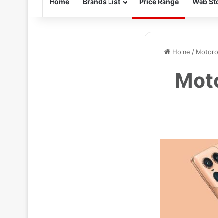
Home
Brands List
Price Range
Web Sto
Home
/
Motorol
Moto