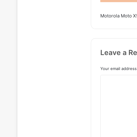
Motorola Moto X50 
Leave a Re
Your email address 
C
o
m
m
e
n
t