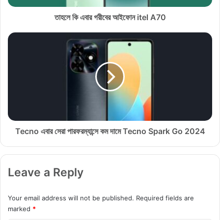
রী
বে
তাহলে কি এবার গরীবের আইফোন itel A70
র
আ
T
ই
e
ফো
c
ন
n
i
o
t
এ
e
বা
l
র
A
সে
7
রা
Tecno এবার সেরা পারফরম্যান্সে কম দামে Tecno Spark Go 2024
0
পা
র
ফ
Leave a Reply
র
ম্যা
ন্সে
Your email address will not be published.
Required fields are
ক
marked
*
ম