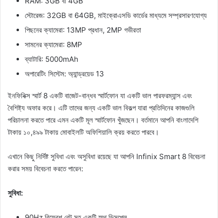
RAM: 3GB বা 4GB
স্টোরেজ: 32GB বা 64GB, মাইক্রোএসডি কার্ডের মাধ্যমে সম্প্রসারণযোগ্য
পিছনের ক্যামেরা: 13MP প্রধান, 2MP গভীরতা
সামনের ক্যামেরা: 8MP
ব্যাটারি: 5000mAh
অপারেটিং সিস্টেম: অ্যান্ড্রয়েড 13
ইনফিনিক্স স্মার্ট 8 একটি বাজেট-বান্ধব স্মার্টফোন যা একটি ভাল পারফরম্যান্স এবং
বৈশিষ্ট্য অফার করে। এটি তাদের জন্য একটি ভাল বিকল্প যারা প্রতিদিনের কাজগুলি
পরিচালনা করতে পারে এমন একটি মূল স্মার্টফোন খুঁজছেন। বর্তমানে আপনি বাংলাদেশি
টাকায় ১০,৪৯৯ টাকায় মোবাইলটি অফিশিয়ালি ক্রয় করতে পারবে।
এখানে কিছু নির্দিষ্ট সুবিধা এবং অসুবিধা রয়েছে যা আপনি Infinix Smart 8 বিবেচনা
করার সময় বিবেচনা করতে পারেন:
সুবিধা:
90Hz রিফ্রেশ রেট সহ একটি স্মুথ ডিসপ্লে