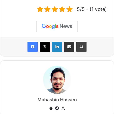
5/5 - (1 vote)
LinkedIn
Share via Email
Print
Mohashin Hossen
We
Fa
X