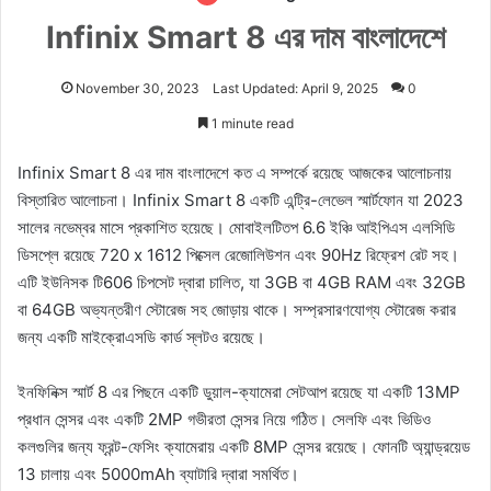
Infinix Smart 8 এর দাম বাংলাদেশে
November 30, 2023
Last Updated: April 9, 2025
0
1 minute read
Infinix Smart 8 এর দাম বাংলাদেশে কত এ সম্পর্কে রয়েছে আজকের আলোচনায়
বিস্তারিত আলোচনা। Infinix Smart 8 একটি এন্ট্রি-লেভেল স্মার্টফোন যা 2023
সালের নভেম্বর মাসে প্রকাশিত হয়েছে। মোবাইলটিতপ 6.6 ইঞ্চি আইপিএস এলসিডি
ডিসপ্লে রয়েছে 720 x 1612 পিক্সেল রেজোলিউশন এবং 90Hz রিফ্রেশ রেট সহ।
এটি ইউনিসক টি606 চিপসেট দ্বারা চালিত, যা 3GB বা 4GB RAM এবং 32GB
বা 64GB অভ্যন্তরীণ স্টোরেজ সহ জোড়ায় থাকে। সম্প্রসারণযোগ্য স্টোরেজ করার
জন্য একটি মাইক্রোএসডি কার্ড স্লটও রয়েছে।
ইনফিনিক্স স্মার্ট 8 এর পিছনে একটি ডুয়াল-ক্যামেরা সেটআপ রয়েছে যা একটি 13MP
প্রধান সেন্সর এবং একটি 2MP গভীরতা সেন্সর নিয়ে গঠিত। সেলফি এবং ভিডিও
কলগুলির জন্য ফ্রন্ট-ফেসিং ক্যামেরায় একটি 8MP সেন্সর রয়েছে। ফোনটি অ্যান্ড্রয়েড
13 চালায় এবং 5000mAh ব্যাটারি দ্বারা সমর্থিত।