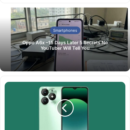
bsi
ce
te
bo
ok
Smartphones
Oppo A6x –15 Days Later 5 Secrets No
YouTuber Will Tell You
তা
হ
লে
কি
এ
বা
র
গ