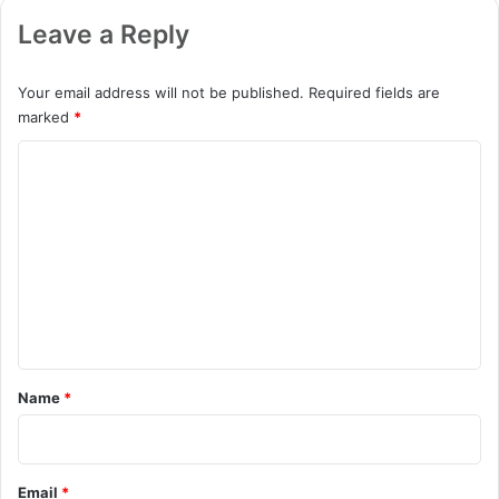
ন
l
Leave a Reply
u
s
N
Your email address will not be published.
Required fields are
o
marked
*
r
d
C
C
o
E
4
m
L
m
i
t
e
e
n
এ
t
র
দা
*
Name
*
ম
ঘো
ষ
ণা
Email
*
হ