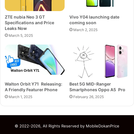
ZTE nubia Neo 3 GT
Vivo Y04 launching date
Specifications and Price
coming soon
Leaks Now
March 2, 2025
March 5, 2025
Walton Orbit Y71 Releasing:
Best 5G MID-Ranger
A Friendly Featurer Phone
Smartphones Oppo A5 Pro
March 1, 2025
February 26, 2025
© 2022-2026, All Rights Reserved by
MobileDokanPrice