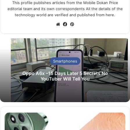
This profile publishes articles from the Mobile Dokan Price
editorial team and its own correspondents All the details of the
technology world are verified and published from here.
We
Fa
Pin
bsi
ce
ter
te
bo
est
ok
Smartphones
Oppo A6x –15 Days Later 5 Secrets No
YouTuber Will Tell You
ডি
জা
ই