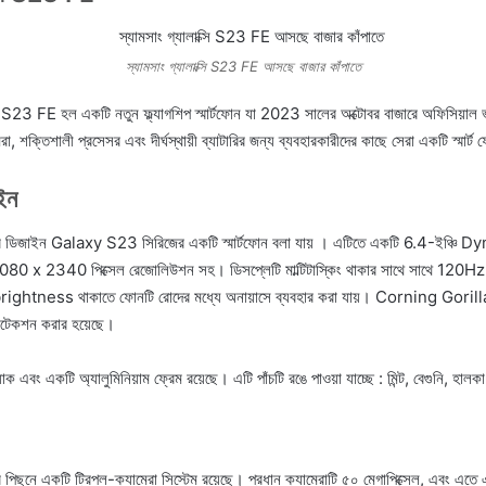
স্যামসাং গ্যালাক্সি S23 FE আসছে বাজার কাঁপাতে
E হল একটি নতুন ফ্ল্যাগশিপ স্মার্টফোন যা 2023 সালের অক্টোবর বাজারে অফিসিয়াল ভ
া, শক্তিশালী প্রসেসর এবং দীর্ঘস্থায়ী ব্যাটারির জন্য ব্যবহারকারীদের কাছে সেরা একটি স্মার্
ইন
িজাইন Galaxy S23 সিরিজের একটি স্মার্টফোন বলা যায় । এটিতে একটি 6.4-ইঞ্
 1080 x 2340 পিক্সেল রেজোলিউশন সহ। ডিসপ্লেটি মাল্টিটাস্কিং থাকার সাথে সাথে 12
ghtness থাকাতে ফোনটি রোদের মধ্যে অনায়াসে ব্যবহার করা যায়। Corning Gorill
োটেকশন করার হয়েছে।
ক এবং একটি অ্যালুমিনিয়াম ফ্রেম রয়েছে। এটি পাঁচটি রঙে পাওয়া যাচ্ছে : মিন্ট, বেগুনি, হা
ে একটি ট্রিপল-ক্যামেরা সিস্টেম রয়েছে। প্রধান ক্যামেরাটি ৫০ মেগাপিক্সেল, এবং এতে এ