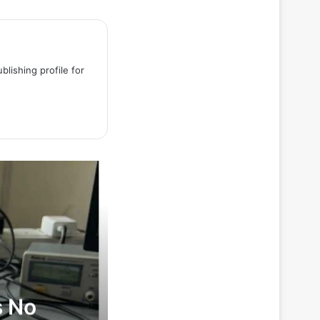
blishing profile for
s No