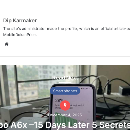
Dip Karmaker
The site's administrator made the profile, which is an official article-pu
MobileDokanPrice.
We
bsi
te
Read Next
Smartphones
December 4, 2025
o A6x –15 Days Later 5 Secret