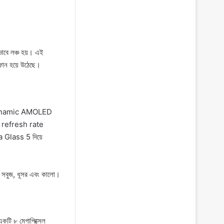
াবে লঞ্চ হয়। এই
ট ফোন হয়ে উঠেছে।
চি Dynamic AMOLED
0Hz refresh rate
a Glass 5 দিয়ে
লকা সবুজ, ধূসর এবং কালো।
কটি ৮ মেগাপিক্সেল