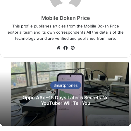
Mobile Dokan Price
This profile publishes articles from the Mobile Dokan Price
editorial team and its own correspondents All the details of the
technology world are verified and published from here.
We
Fa
Pin
bsi
ce
ter
te
bo
est
ok
Smartphones
Oppo A6x –15 Days Later 5 Secrets No
YouTuber Will Tell You