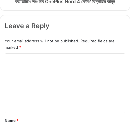
O
কত তারিখে লঞ্চ হবে OnePlus Nord 4 ফোন? বিস্তারিত জানুন
n
e
P
Leave a Reply
l
u
s
Your email address will not be published.
Required fields are
N
marked
*
o
r
C
d
o
4
ফো
m
ন
m
?
বি
e
স্তা
n
রি
t
ত
জা
*
Name
*
নু
ন