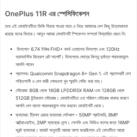
OnePlus 11R এর স্পেসিফিকেশন
তবে এই মোবাইলটিতে কিকি ফিচার পাওয়া যাবে এ নিয়ে আমাদের বেশ কিছু চিন্তাভাবনা
রয়েছে মনের ভিতরে। আসুন আমরা মোবাইলটি স্পিকেশন সম্পর্কে বিস্তারিত জেনে নি:
ডিসপ্লে: 6.74 ইঞ্চির FHD+ কার্ভ এমোলেড ডিসপ্লে এবং 120Hz
অ্যাডাপ্টিভ রিফ্রেশ রেট সাপোর্ট। ডিসপ্লের ক্ষেত্রে কিন্তু দুর্দান্ত পারফরম্যান্স
আপনি পাবেন
প্রসেসর: Qualcomm Snapdragon 8+ Gen 1. এই প্রসেসরটি বেশ
শক্তিশালী ও বেশ ভারী গেমগুলো খুব স্মুথলি গেমিং করা যায়।
স্টোরেজ: 8GB থেকে 16GB LPDDR5X RAM এবং 128GB থেকে
512GB ইন্টারনাল স্টোরেজ। মোবাইলটিতে এত পরিমাণ স্টোরেজ থাকার কারণে
আপনি বেশ ভালো পারফরম্যান্স লাভ করবেন মোবাইলটি থেকে।
ক্যামেরা: ট্রিপল রেয়ার ক্যামেরা সেটআপ – 50MP প্রাইমারি, 8MP
আল্ট্রাওয়াইড, 2MP ম্যাক্রো লেন্স। সেলফি এবং ভিডিও কলের জন্য 16MP
ফ্রন্ট ক্যামেরা। বাজেট অনুযায়ী আমরা আশা করেছিলাম এই ফোনটিতে আরো