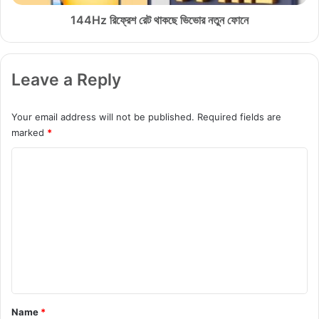
ব
রে
নী
ট
144Hz রিফ্রেশ রেট থাকছে ভিভোর নতুন ফোনে
য়
থা
ফা
ক
স্ট
ছে
Leave a Reply
চা
ভি
র্জিং
ভো
র
Your email address will not be published.
Required fields are
ন
marked
*
তু
ন
C
ফো
o
নে
m
m
e
n
t
*
Name
*