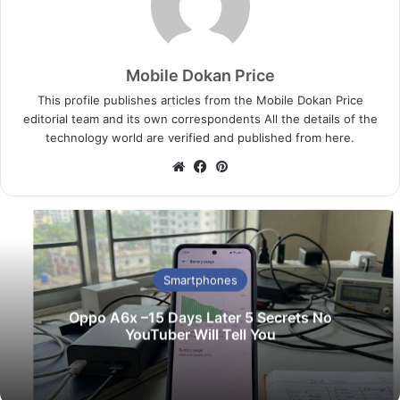
Mobile Dokan Price
This profile publishes articles from the Mobile Dokan Price
editorial team and its own correspondents All the details of the
technology world are verified and published from here.
We
Fa
Pin
bsi
ce
ter
te
bo
est
ok
Smartphones
Oppo A6x –15 Days Later 5 Secrets No
YouTuber Will Tell You