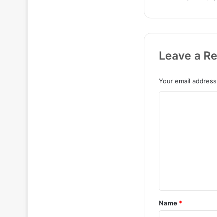
Leave a Re
Your email address 
C
o
m
m
e
n
t
*
Name
*