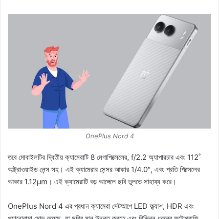
OnePlus Nord 4
তবে মোবাইলটির দ্বিতীয় ক্যামেরাটি 8 মেগাপিক্সেলের, f/2.2 অ্যাপারচার এবং 112˚
আল্ট্রাওয়াইড লেন্স সহ। এই ক্যামেরার সেন্সর আকার 1/4.0″, এবং প্রতি পিক্সেলের
আকার 1.12µm। এই ক্যামেরাটি বড় আঙ্গেলে ছবি তুলতে সাহায্য করে।
OnePlus Nord 4 এর প্রধান ক্যামেরা সেটআপে LED ফ্ল্যাশ, HDR এবং
প্যানোরামা মোড রয়েছে, যা ছবির মান উন্নত করতে এবং বিভিন্ন ধরনের ফটোগ্রাফি