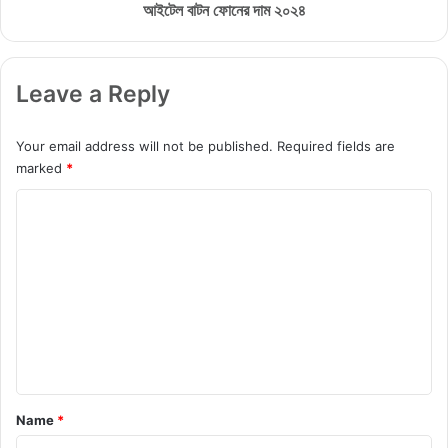
নি
র
আইটেল বাটন ফোনের দাম ২০২৪
ন
দা
ম
২
Leave a Reply
০
২
৪
Your email address will not be published.
Required fields are
marked
*
C
o
m
m
e
n
t
*
Name
*