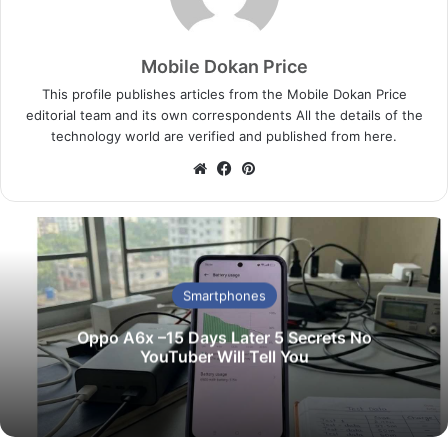
Mobile Dokan Price
This profile publishes articles from the Mobile Dokan Price
editorial team and its own correspondents All the details of the
technology world are verified and published from here.
We
Fa
Pin
bsi
ce
ter
te
bo
est
ok
Smartphones
Oppo A6x –15 Days Later 5 Secrets No
YouTuber Will Tell You