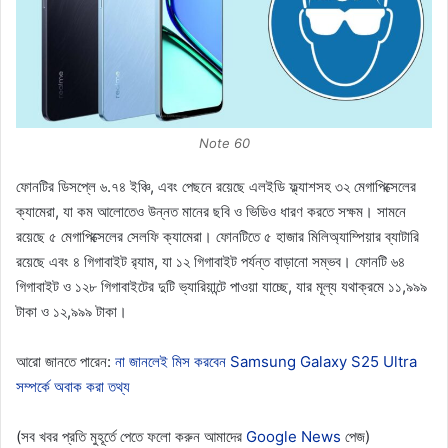
Note 60
ফোনটির ডিসপ্লে ৬.৭৪ ইঞ্চি, এবং পেছনে রয়েছে এলইডি ফ্ল্যাশসহ ৩২ মেগাপিক্সেলের
ক্যামেরা, যা কম আলোতেও উন্নত মানের ছবি ও ভিডিও ধারণ করতে সক্ষম। সামনে
রয়েছে ৫ মেগাপিক্সেলের সেলফি ক্যামেরা। ফোনটিতে ৫ হাজার মিলিঅ্যাম্পিয়ার ব্যাটারি
রয়েছে এবং ৪ গিগাবাইট র‍্যাম, যা ১২ গিগাবাইট পর্যন্ত বাড়ানো সম্ভব। ফোনটি ৬৪
গিগাবাইট ও ১২৮ গিগাবাইটের দুটি ভ্যারিয়ান্টে পাওয়া যাচ্ছে, যার মূল্য যথাক্রমে ১১,৯৯৯
টাকা ও ১২,৯৯৯ টাকা।
আরো জানতে পারেন:
না জানলেই মিস করবেন Samsung Galaxy S25 Ultra
সম্পর্কে অবাক করা তথ্য
(সব খবর প্রতি মুহূর্তে পেতে ফলো করুন আমাদের
Google News
পেজ)