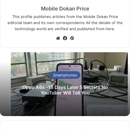
Mobile Dokan Price
This profile publishes articles from the Mobile Dokan Price
editorial team and its own correspondents All the details of the
technology world are verified and published from here.
We
Fa
Pin
bsi
ce
ter
te
bo
est
ok
Smartphones
Oppo A6x –15 Days Later 5 Secrets No
YouTuber Will Tell You
না