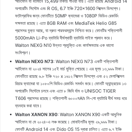
স্মার্টফোন যা বর্তমানে 15,499 টাকায় পাওয়া যায়। এতে রয়েছে Android 14
অপারেটিং সিস্টেম এবং R OS, 6.7 ইঞ্চি 720×1600 পিক্সেল ডিসপ্লে।
ফটোগ্রাফির জন্য ফোনটিতে 50MP ক্যামেরা ও 1080P ভিডিও রেকর্ডিং
সক্ষমতা রয়েছে। এতে 8GB RAM এবং MediaTek Helio G85
প্রসেসর যুক্ত আছে, যা দ্রুত পারফরম্যান্স নিশ্চিত করে। ফোনটির শক্তিশালী
5000mAh Li-Po ব্যাটারি দীর্ঘস্থায়ী ব্যাটারি লাইফ প্রদান করে।
Walton NEXG N10 উন্নত প্রযুক্তি এবং কার্যক্ষমতার এক ভালো
সংমিশ্রণ।
Walton NEXG N73
: Walton NEXG N73 একটি শক্তিশালী
স্মার্টফোন যা ২০২৪ সালের ১৫ই মার্চ মুক্তি পেয়েছে। এর মূল্য ১৩,৯৯৯ টাকা।
ফোনটিতে রয়েছে ৬.৮ ইঞ্চি ৭২০ x ১৬১২ পিক্সেল ডিসপ্লে এবং ৫২ মেগাপিক্সেল
রিয়ার ক্যামেরা যা ১০৮০পি ভিডিও রেকর্ডিং সমর্থন করে। ফোনটি অ্যান্ড্রয়েড ১৩
অপারেটিং সিস্টেমে চলবে এবং এতে ৮ জিবি র্যাম ও UNISOC TIGER
T606 প্রসেসর রয়েছে। শক্তিশালী ৬০০০মAh লি-পো ব্যাটারি দীর্ঘ সময় ধরে
ব্যবহার করা যাবে।
Walton XANON X90
: Walton XANON X90 একটি আধুনিক
স্মার্টফোন যা মে ২০২৪-এ লঞ্চ করেছে। মোবাইলটির মূল্য ২৯,৯৯৯ টাকা।
ফোনটি Android 14 এবং Dido OS 15 দ্বারা চালিত। এতে ৬.৭ ইঞ্চি