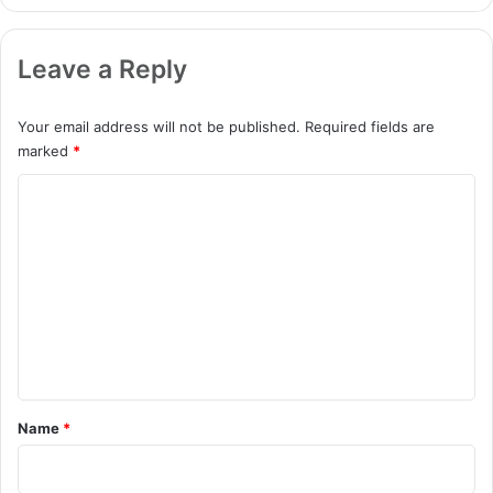
ই
ল
ফো
তে
Leave a Reply
ন
পা
র
বে
Your email address will not be published.
Required fields are
ন
marked
*
চাঁ
দে
C
র
o
ও
ছ
m
বি
m
e
n
t
*
Name
*