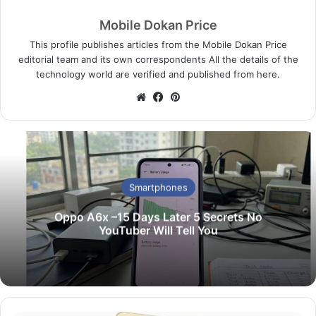
Mobile Dokan Price
This profile publishes articles from the Mobile Dokan Price
editorial team and its own correspondents All the details of the
technology world are verified and published from here.
We
Fa
Pin
bsi
ce
ter
te
bo
est
ok
Smartphones
Oppo A6x –15 Days Later 5 Secrets No
YouTuber Will Tell You