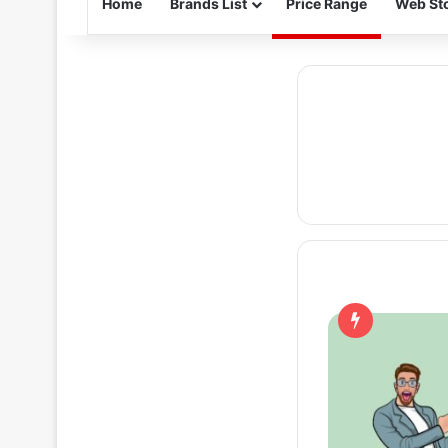
Home
Brands List
Price Range
Web Sto