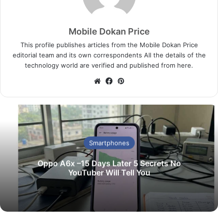
Mobile Dokan Price
This profile publishes articles from the Mobile Dokan Price
editorial team and its own correspondents All the details of the
technology world are verified and published from here.
We
Fa
Pin
bsi
ce
ter
te
bo
est
ok
Smartphones
Oppo A6x –15 Days Later 5 Secrets No
YouTuber Will Tell You