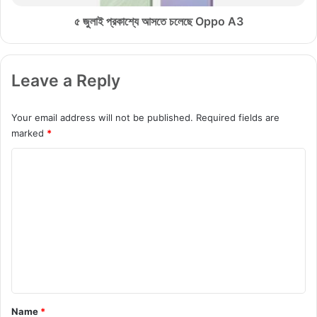
C
স
E
তে
৫ জুলাই প্রকাশ্যে আসতে চলেছে Oppo A3
4
চ
L
লে
i
ছে
Leave a Reply
t
O
e
p
এ
p
Your email address will not be published.
Required fields are
র
o
marked
*
দা
A
ম
3
C
ঘো
o
ষ
ণা
m
হ
m
য়ে
ছে
e
n
t
*
Name
*